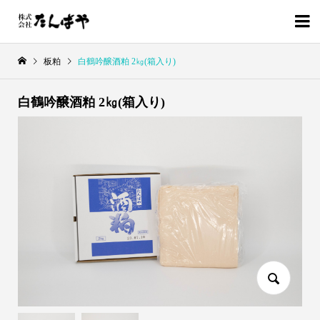

板粕
白鶴吟醸酒粕 2㎏(箱入り)
白鶴吟醸酒粕 2㎏(箱入り)