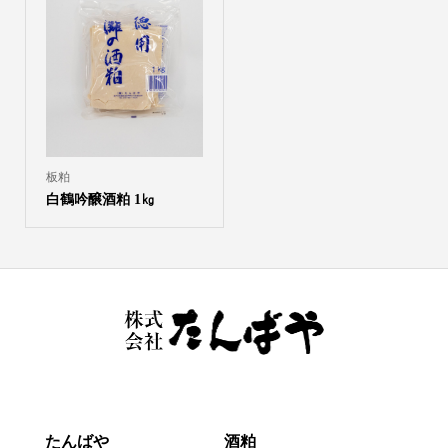
板粕
白鶴吟醸酒粕 1㎏
たんばや
酒粕