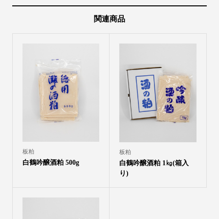
関連商品
板粕
板粕
白鶴吟醸酒粕 500g
白鶴吟醸酒粕 1㎏(箱入
り)