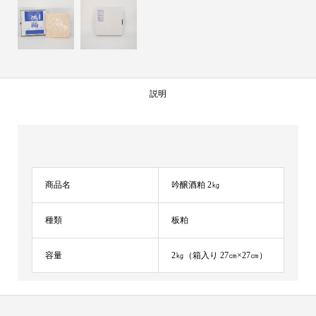
説明
商品名
吟醸酒粕 2㎏
種類
板粕
容量
2㎏（箱入り 27㎝×27㎝）